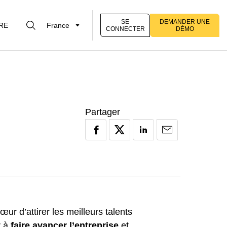
SE
DEMANDER UNE
RE
France
CONNECTER
DÉMO
Partager
ur d’attirer les meilleurs talents
r à
faire avancer l’entreprise
et