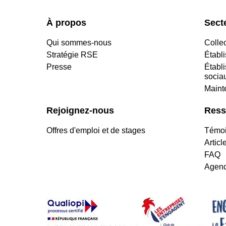
À propos
Secte
Qui sommes-nous
Collec
Stratégie RSE
Établ
Presse
Établ
socia
Maint
Rejoignez-nous
Ress
Offres d'emploi et de stages
Témoi
Articl
FAQ
Agend