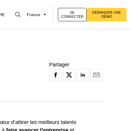
SE
DEMANDER UNE
RE
France
CONNECTER
DÉMO
Partager
ur d’attirer les meilleurs talents
r à
faire avancer l’entreprise
et