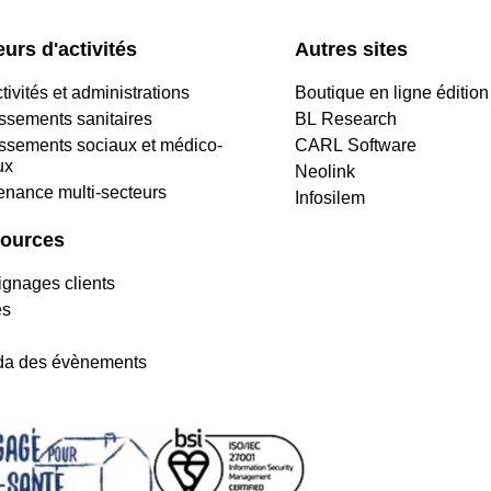
urs d'activités
Autres sites
tivités et administrations
Boutique en ligne édition
issements sanitaires
BL Research
issements sociaux et médico-
CARL Software
ux
Neolink
enance multi-secteurs
Infosilem
ources
gnages clients
es
a des évènements