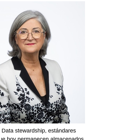
o. Data stewardship, estándares
s que hoy permanecen almacenados