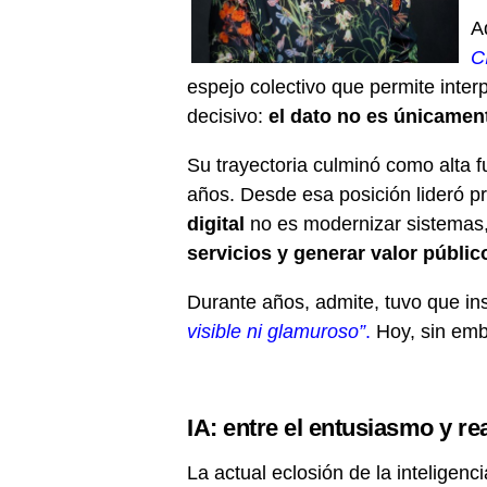
A
C
espejo colectivo que permite interp
decisivo:
el dato no es únicament
Su trayectoria culminó como alta 
años. Desde esa posición lideró pr
digital
no es modernizar sistemas, e
servicios y generar valor públic
Durante años, admite, tuvo que insi
visible ni glamuroso”
.
Hoy, sin emb
IA: entre el entusiasmo y re
La actual eclosión de la inteligenc