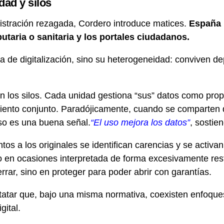
dad y silos
nistración rezagada, Cordero introduce matices.
España 
ributaria o sanitaria y los portales ciudadanos.
ia de digitalización, sino su heterogeneidad: conviven
n los silos. Cada unidad gestiona “sus” datos como propie
amiento conjunto. Paradójicamente, cuando se comparte
eso es una buena señal.
“El uso mejora los datos”
, sostien
tintos a los originales se identifican carencias y se activa
o en ocasiones interpretada de forma excesivamente restr
cerrar, sino en proteger para poder abrir con garantías.
tatar que, bajo una misma normativa, coexisten enfoques
gital.