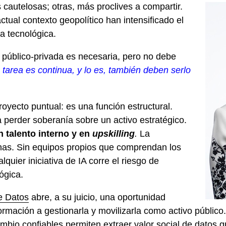
cautelosas; otras, más proclives a compartir.
tual contexto geopolítico han intensificado el
a tecnológica.
 público-privada es necesaria, pero no debe
a tarea es continua, y lo es, también deben serlo
royecto puntual: es una función estructural.
a perder soberanía sobre un activo estratégico.
en talento interno y en
upskilling
.
La
nas. Sin equipos propios que comprendan los
quier iniciativa de IA corre el riesgo de
ógica.
e Datos
abre, a su juicio, una oportunidad
formación a gestionarla y movilizarla como activo públic
mbio confiables permiten extraer valor social de dato