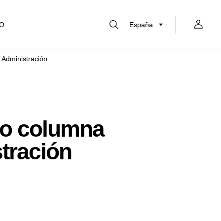
CO
España
 Administración
mo columna
stración