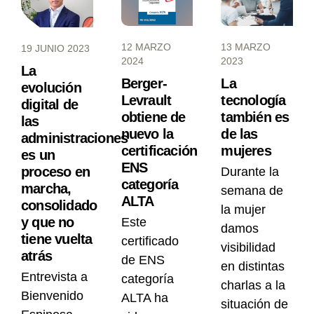
12 MARZO
13 MARZO
19 JUNIO 2023
2024
2023
La
Berger-
La
evolución
Levrault
tecnología
digital de
obtiene de
también es
las
nuevo la
de las
administraciones
certificación
mujeres
es un
ENS
proceso en
Durante la
categoría
marcha,
semana de
ALTA
consolidado
la mujer
y que no
Este
damos
tiene vuelta
certificado
visibilidad
atrás
de ENS
en distintas
Entrevista a
categoría
charlas a la
Bienvenido
ALTA ha
situación de