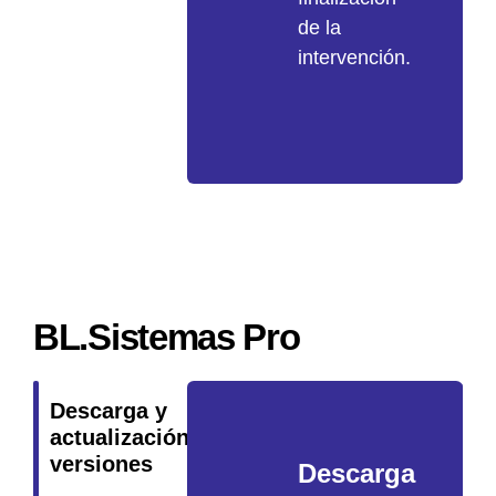
de la
intervención.
Revisión
Revisión
de
de
copias
los
BL.Sistemas Pro
de
requisitos
seguridad
técnicos
Descarga y
Como
En
actualización de
acción
cada
versiones
Descarga
previa
intervención