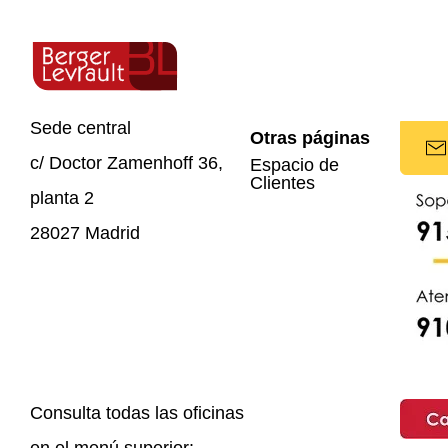
Configuración
la
de
detección
los
de
elementos
incidencias.
de
Sede central
Actualización
Otras páginas
monitorización
de
c/ Doctor Zamenhoff 36,
Espacio de
y
Clientes
versiones
alertas.
planta 2
de
Implantación
28027 Madrid
los
y/o
productos
migración
Berger-
de
Levrault.
las
Revisión
aplicaciones
de
Berger-
requisitos
Levrault.
Consulta todas las oficinas
técnicos
Configuración
en el menú superior: