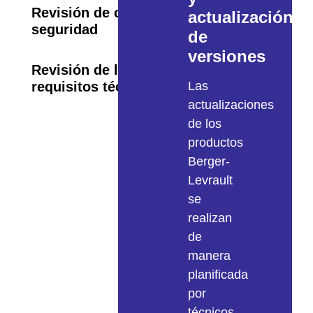
Revisión de copias de
actualización
seguridad
de
versiones
Revisión de los
requisitos técnicos
Las
actualizaciones
de los
productos
Berger-
Levrault
se
realizan
de
manera
planificada
por
técnicos