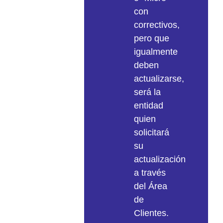
con
En
correctivos,
el
pero que
caso
igualmente
de
deben
detectar
actualizarse,
desviaciones,
será la
sistemas
entidad
mal
quien
dimensionados
solicitará
u
su
obsoletos
actualización
que
a través
puedan
del Área
suponer
de
un
Clientes.
riesgo