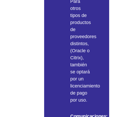
de
Para
intervenga
plan
seguridad
otros
sobre
de
de
tipos de
su
copias
los
productos
infraestructura.
de
sistemas
de
Proporcionar
seguridad.
de
proveedores
información
información.
distintos,
acerca
(Oracle o
del
Citrix),
grado
también
de
se optará
ocupación
por un
del
licenciamiento
sistema,
de pago
mostrando
por uso.
su
evolución
y
Comunicaciones: