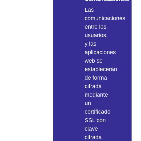
permitiendo
Las
evaluar
comunicaciones
con
entre los
antelación
usuarios,
las
y las
necesidades
aplicaciones
de
web se
crecimiento.
establecerán
Evaluar
de forma
el
cifrada
crecimiento
mediante
de
un
los
certificado
datos.
SSL con
clave
Será
cifrada
necesaria