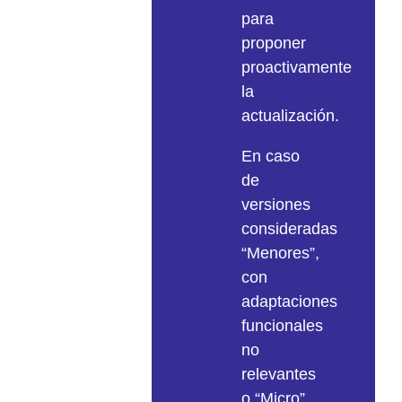
copia
versiones
para
de
soportadas
proponer
seguridad
de
proactivamente
(.bak
los
la
o
Sistemas
actualización.
.dmp)
Operativos
o
o
En caso
mediante
Base
de
una
de
versiones
consulta
Datos,
consideradas
al
son
“Menores”,
Departamento
factores
con
de
clave
adaptaciones
Informática
a
funcionales
de
tener
no
la
en
relevantes
entidad.
cuenta.
o “Micro”