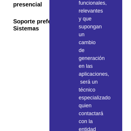
funcionales,
presencial
las
de
relevantes
aplicaciones.
las
y que
Siempre
aplicaciones.
Soporte preferente de
supongan
Sistemas
que
Elementos
un
sea
como
cambio
posible,
el
de
esta
espacio
generación
revisión
en
en las
se
disco
aplicaciones,
realizará comprobando
disponible,
será un
que
memoria
técnico
efectivamente
RAM,
especializado
existen
uso
quien
los
de
contactará
archivos
los
con la
de
recursos,
entidad