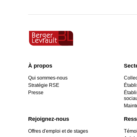
À propos
Secte
Qui sommes-nous
Collec
Stratégie RSE
Établ
Presse
Établ
socia
Maint
Rejoignez-nous
Ress
Offres d'emploi et de stages
Témoi