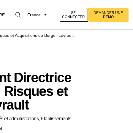
SE
DEMANDER UNE
RE
France
CONNECTER
DÉMO
ques et Acquisitions de Berger-Levrault
t Directrice
 Risques et
rault
s et administrations, Établissements
rt