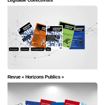
Légibase Collectivités
Revue « Horizons Publics »