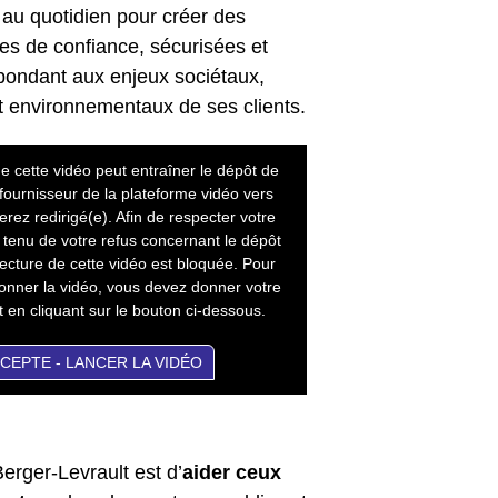
au quotidien pour créer des
ales de confiance, sécurisées et
pondant aux enjeux sociétaux,
 environnementaux de ses clients.
e cette vidéo peut entraîner le dépôt de
 fournisseur de la plateforme vidéo vers
erez redirigé(e). Afin de respecter votre
 tenu de votre refus concernant le dépôt
lecture de cette vidéo est bloquée. Pour
sionner la vidéo, vous devez donner votre
en cliquant sur le bouton ci-dessous.
CCEPTE - LANCER LA VIDÉO
erger-Levrault est d’
aider ceux