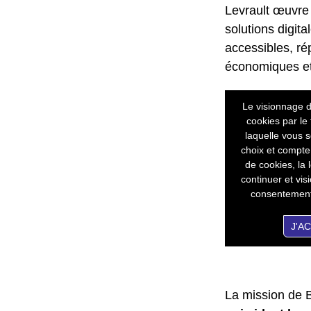
Levrault œuvre 
solutions digit
accessibles, ré
économiques et
Le visionnage d
cookies par le
laquelle vous s
choix et compte
de cookies, la 
continuer et vi
consentement 
J'A
La mission de B