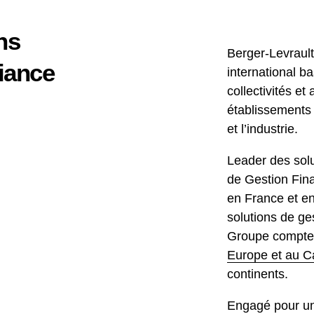
ns
Berger-Levrault 
fiance
international 
collectivités et 
établissements 
et l’industrie.
Leader des sol
de Gestion Fina
en France et e
solutions de g
Groupe compte 
Europe et au 
continents.
Engagé pour un