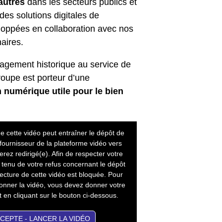
 autres
dans les secteurs publics et
des solutions digitales de
loppées en collaboration avec nos
naires.
agement historique au service de
Groupe est porteur d’une
 numérique utile pour le bien
e cette vidéo peut entraîner le dépôt de
 fournisseur de la plateforme vidéo vers
erez redirigé(e). Afin de respecter votre
 tenu de votre refus concernant le dépôt
lecture de cette vidéo est bloquée. Pour
sionner la vidéo, vous devez donner votre
en cliquant sur le bouton ci-dessous.
CCEPTE - LANCER LA VIDÉO