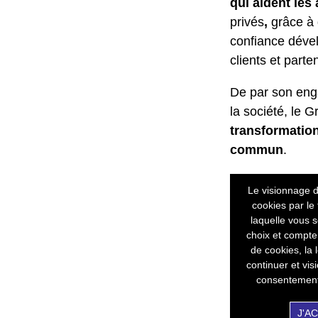
qui aident les
privés
,
grâce à 
confiance déve
clients et parte
De par son eng
la société, le 
transformation
commun
.
Le visionnage d
cookies par le
laquelle vous s
choix et compte
de cookies, la 
continuer et vi
consentement 
J'A