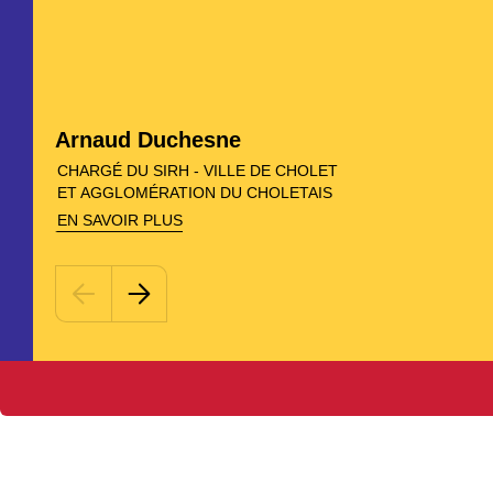
».
les
futurs
possibles
En savoir plus
pour
l’action
Arnaud Duchesne
publique.
CHARGÉ DU SIRH - VILLE DE CHOLET
ET AGGLOMÉRATION DU CHOLETAIS
EN SAVOIR PLUS
En savoir plus