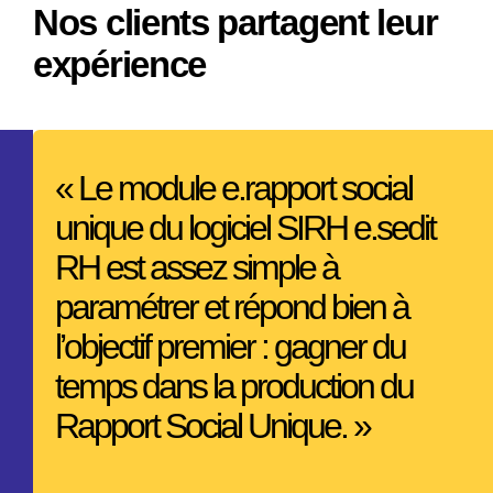
Nos clients partagent leur
publique.
grands
Berger-
défis
expérience
Levrault
auxquels
poursuit
est
une
confronté
politique
le
« Le module e.rapport social
d’ouverture
secteur
unique du logiciel SIRH e.sedit
éditoriale
public,
avec
RH est assez simple à
améliorer
la
le
paramétrer et répond bien à
collection
service
l’objectif premier : gagner du
«
rendu
Au
temps dans la production du
aux
fil
usagers
Rapport Social Unique. »
du
et
débat
explorer