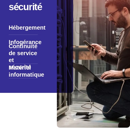
sécurité
Hébergement
Infogérance
Continuité
de service
et
sécurité
Matériel
informatique