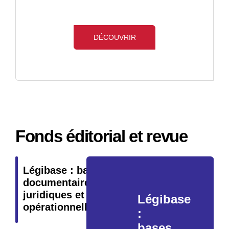
DÉCOUVRIR
Fonds éditorial et revue
Légibase : bases
documentaires
juridiques et
Légibase
opérationnelles
:
bases