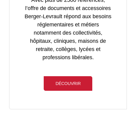
Avec plus de 2500 références,
des
Cette
l’offre de documents et accessoires
ouvrages
revue
Berger-Levrault répond aux besoins
juridiques
bimestrielle
réglementaires et métiers
et
est
notamment des collectivités,
techniques
conçue
hôpitaux, cliniques, maisons de
pour
pour
retraite, collèges, lycées et
les
aider
professions libérales.
professionnels
les
des
décideurs
services
au
aux
DÉCOUVRIR
niveau
usagers
national
et
et
les
local
acteurs
à
de
comprendre
l’action
les