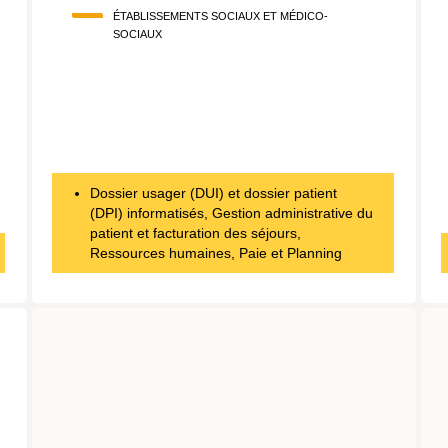
ÉTABLISSEMENTS SOCIAUX ET MÉDICO-
SOCIAUX
Dossier usager (DUI) et dossier patient
(DPI) informatisés, Gestion administrative du
patient et facturation des séjours,
Ressources humaines, Paie et Planning