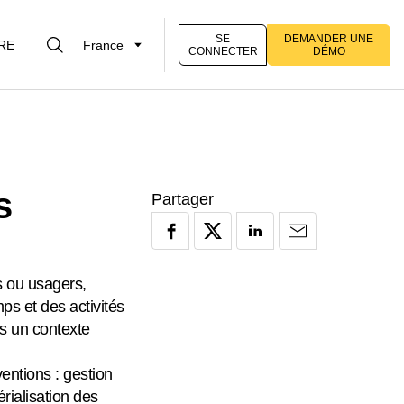
SE
DEMANDER UNE
RE
France
CONNECTER
DÉMO
s
Partager
s ou usagers,
ps et des activités
ns un contexte
entions : gestion
rialisation des