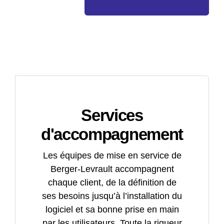
Anticiper
Sécuriser
Détecter
Assurer
et
et
les
la
prévenir
protéger
incidents
continuité
les
vos
de
de
risques
systèmes
sécurité
vos
d’information
services
Services
Deuxième
Maximiser
d'accompagnement
étape
sa
La
Assurer
du
cyber
question
la
Les équipes de mise en service de
parcours
protection
n’est
continuité
Berger-Levrault accompagnent
de
est
plus
de
chaque client, de la définition de
cybersécurité
à
de
vos
ses besoins jusqu’à l’installation du
BL.numea
la
savoir
services
logiciel et sa bonne prise en main
:
portée
si
grâce
par les utilisateurs. Toute la rigueur