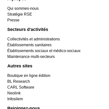
informatique
24h/24
itinérants.
Qui sommes-nous
BL.pilot
et
Stratégie RSE
IT
,
365
Presse
qui
jours
Secteurs d'activités
permet
par
d’avoir
an
Collectivités et administrations
une
Établissements sanitaires
;
vision
Établissements sociaux et médico-sociaux
la
en
Maintenance multi-secteurs
mise
temps
en
Autres sites
réel
place
Boutique en ligne édition
de
de
BL Research
ses
mesures
CARL Software
équipements
de
Neolink
informatiques
détection
Infosilem
où
&
Rejoignez-nous