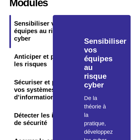
Modules
Sensibiliser vos
équipes au risque
cyber
Sensibiliser
vos
Anticiper et prévenir
équipes
les risques
au
risque
Sécuriser et protéger
cyber
vos systèmes
d’information
De la
théorie à
Détecter les incidents
la
de sécurité
pratique,
développez