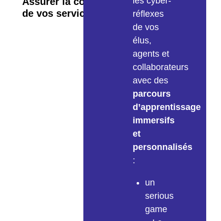
les cyber-
Assurer la continuité
de vos services
réflexes
de vos
élus,
agents et
collaborateurs
avec des
parcours
d’apprentissage
immersifs
et
personnalisés
:
un
serious
game