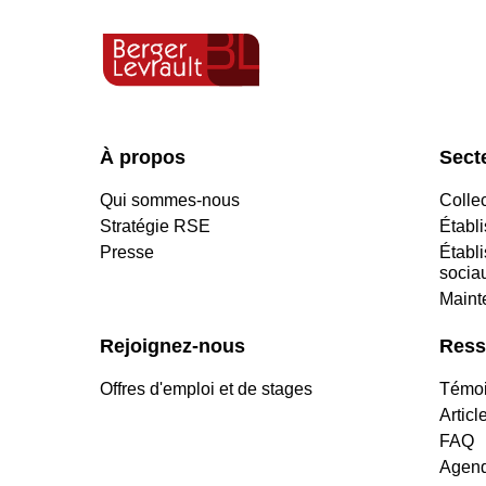
À propos
Secte
Qui sommes-nous
Collec
Stratégie RSE
Établ
Presse
Établ
socia
Maint
Rejoignez-nous
Ress
Offres d'emploi et de stages
Témoi
Articl
FAQ
Agend