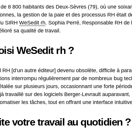
e 8 800 habitants des Deux-Sèvres (79), où une soixant
nnes, la gestion de la paie et des processus RH était
 du SIRH
WeSedit rh
. Sophia Perré, Responsable RH de 
ioré sa qualité de travail.
oisi WeSedit rh ?
 RH [d’un autre éditeur] devenu obsolète, difficile à pa
 étions interrompu régulièrement par de nombreux bug te
 étalée sur plusieurs jours, occasionnant une forte pério
à travaillé sur des logiciels Berger-Levrault auparavant
matiser les tâches, tout en offrant une interface intuitive
ite votre travail au quotidien ?