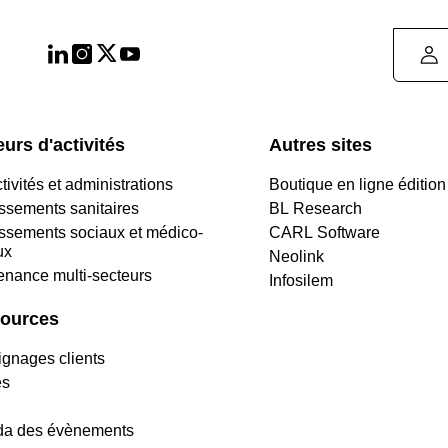
urs d'activités
Autres sites
tivités et administrations
Boutique en ligne édition
issements sanitaires
BL Research
issements sociaux et médico-
CARL Software
ux
Neolink
enance multi-secteurs
Infosilem
ources
gnages clients
es
a des évènements