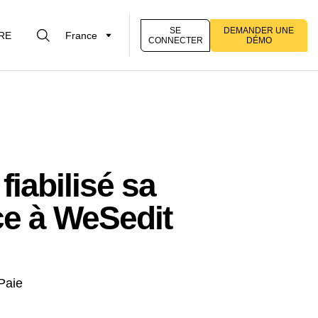
SE
DEMANDER UNE
RE
France
CONNECTER
DÉMO
iabilisé sa
âce à WeSedit
Paie