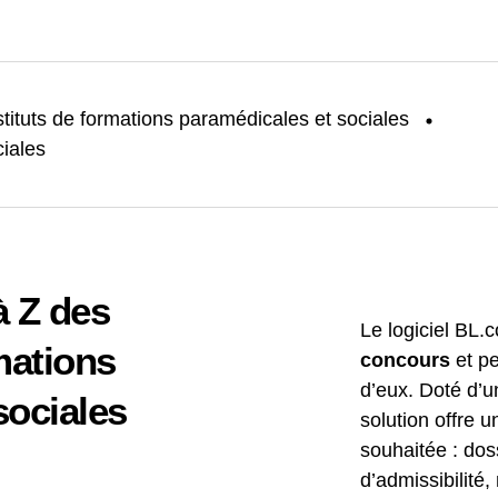
stituts de formations paramédicales et sociales
iales
à Z des
Le logiciel BL.co
mations
concours
et p
d’eux. Doté d’u
sociales
solution offre u
souhaitée : dos
d’admissibilité