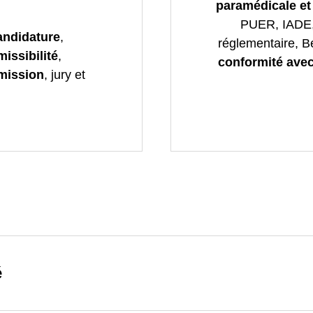
paramédicale et
PUER, IADE,
andidature
,
réglementaire, Be
issibilité
,
conformité avec
mission
, jury et
é