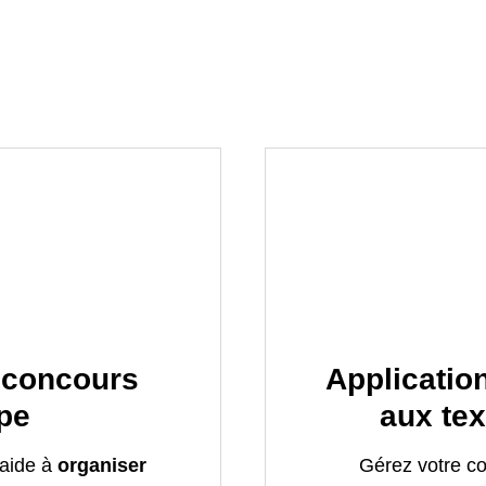
 concours
Application
ape
aux tex
 aide à
organiser
Gérez votre con