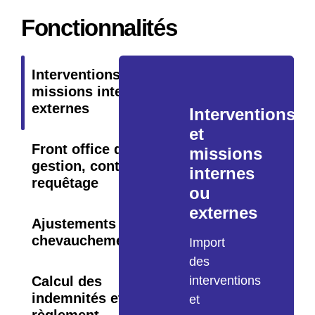
Fonctionnalités
Interventions et
missions internes ou
externes
Interventions
et
Front office de
missions
gestion, contrôle et
internes
requêtage
ou
externes
Ajustements de
chevauchements
Import
des
Calcul des
interventions
indemnités et
et