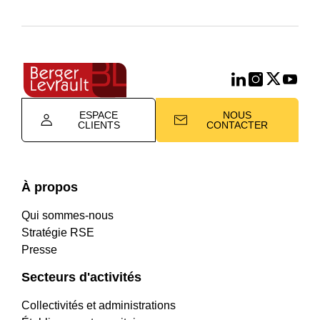
la
clôture
du
traitement
:
vous
ESPACE
NOUS
CLIENTS
CONTACTER
réalisez
vos
traitements
À propos
de
test
Qui sommes-nous
ou
Stratégie RSE
simulation
Presse
en
Secteurs d'activités
toute
quiétude.
Collectivités et administrations