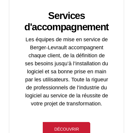
avez
Cette
Gestion
contrôle
règlement
synthèses
la
fonctionnalité
de
Agile,
et
dématérialisé
d'indemnisations
Services
possibilité,
comprend
priorités
la
requêtage
d'accompagnement
dans
:
de
solution
Traitement
Fiches
votre
missions
logicielle
des
individuelles
Portail
les
Les équipes de mise en service de
outil
Virtualisation
permet
indemnisations
en
des
clôtures
Berger-Levrault accompagnent
logiciel
de
les
:
ligne
missions
de
chaque client, de la définition de
Escort
durées
rappels
laissez-
Statistiques
:
calcul
ses besoins jusqu’à l’installation du
CR+
par
et
vous
et
enregistrement,
ou
logiciel et sa bonne prise en main
Indemnisation
arrondi
réajustement
guider
synthèses
contrôle
de
par les utilisateurs. Toute la rigueur
du
ou
automatiques
!
d’indemnisation
et
période
de professionnels de l’industrie du
volontariat
extension
des
pour
validation
la
logiciel au service de la réussite de
Le
de
Exclusion
indemnités
CIS
décentralisés
dématérialisation
votre projet de transformation.
traitement
dématérialiser
automatique
des
et
HOPAYRA/Xémélios
de
Gestion
les
des
sapeurs
Groupements
l’interface
calcul
assistée
états
périodes
pompiers
Valorisation
finances,
des
des
au
de
DÉCOUVRIR
volontaires.
de