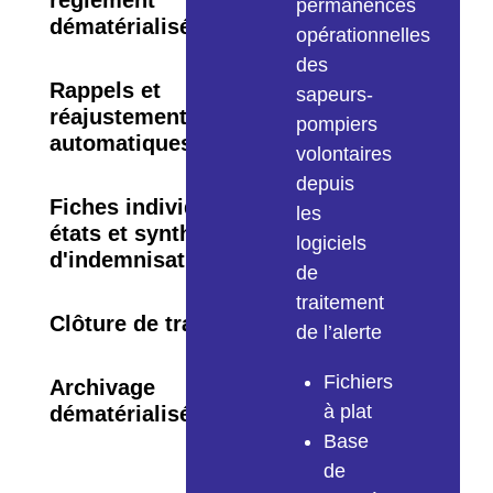
règlement
permanences
dématérialisé
opérationnelles
des
Rappels et
sapeurs-
réajustements
pompiers
automatiques
volontaires
depuis
Fiches individuelles,
les
états et synthèses
logiciels
d'indemnisations
de
traitement
Clôture de traitement
de l’alerte
Fichiers
Archivage
à plat
dématérialisé
Base
de