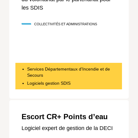
rouge
les SDIS
de
marche
COLLECTIVITÉS ET ADMINISTRATIONS
arrière
pour
leur
annulation.
L’intitulé
Services Départementaux d'Incendie et de
Secours
de
Logiciels gestion SDIS
l’étape
est
coloré
après
Escort CR+ Points d’eau
réalisation
et
Logiciel expert de gestion de la DECI
enrichi