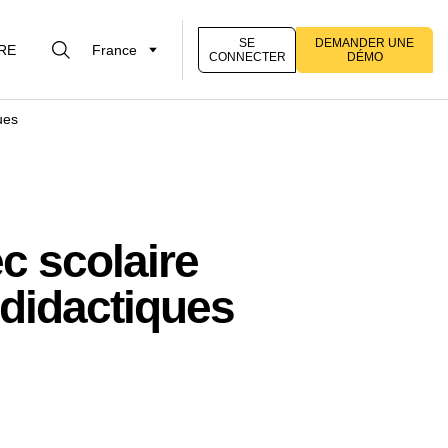
SE
DEMANDER UNE
RE
France
CONNECTER
DÉMO
ues
c scolaire
 didactiques