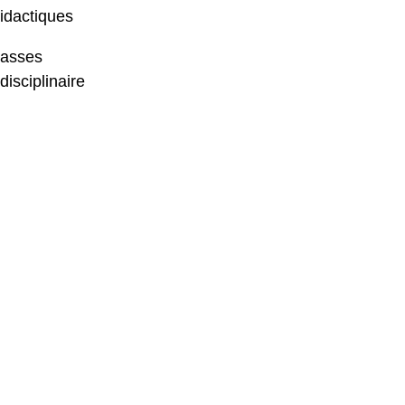
didactiques
lasses
disciplinaire