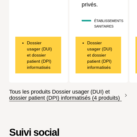
privés.
ÉTABLISSEMENTS
SANITAIRES
Dossier
Dossier
usager (DUI)
usager (DUI)
et dossier
et dossier
patient (DPI)
patient (DPI)
informatisés
informatisés
Tous les produits Dossier usager (DUI) et
dossier patient (DPI) informatisés (4 produits)
Suivi social