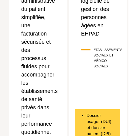
administrative
logicielle de
du patient
gestion des
simplifiée,
personnes
une
âgées en
facturation
EHPAD
sécurisée et
des
ÉTABLISSEMENTS
SOCIAUX ET
processus
MÉDICO-
fluides pour
SOCIAUX
accompagner
les
établissements
de santé
privés dans
leur
Dossier
usager (DUI)
performance
et dossier
quotidienne.
patient (DPI)