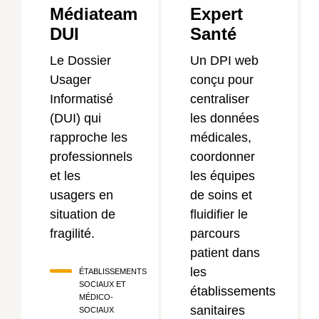
Médiateam
Expert
DUI
Santé
Le Dossier
Un DPI web
Usager
conçu pour
Informatisé
centraliser
(DUI) qui
les données
rapproche les
médicales,
professionnels
coordonner
et les
les équipes
usagers en
de soins et
situation de
fluidifier le
fragilité.
parcours
patient dans
les
ÉTABLISSEMENTS
SOCIAUX ET
établissements
MÉDICO-
sanitaires
SOCIAUX